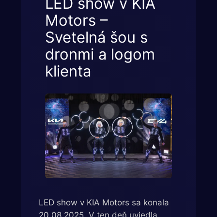
LED show v KIA
Motors –
Svetelná šou s
dronmi a logom
klienta
LED show v KIA Motors sa konala
20.08.2025. V ten deň uviedla