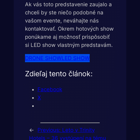
Ak vás toto predstavenie zaujalo a
chceli by ste niečo podobné na
vašom evente, neváhajte nás
kontaktovať. Okrem hotových show
ponúkame aj možnosť prispôsobiť
si LED show vlastným predstavám.
DRONE SHOW
LED SHOW
Zdieľaj tento článok:
Facebook
X
←
Previous:
Leto v Trinity
Hotels – 36 vystúpení na tému