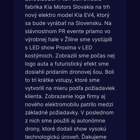
fabrika Kia Motors Slovakia na trh
nový elektro model Kia EV4, ktorý
sa bude vyrábať na Slovensku. Na
slávnostnom PR evente priamo vo
výrobnej hale v Žiline sme vystúpili
s LED show Proxima v LED
kostýmoch. Zobrazili sme počas nej
logo auta a futuristický efekt sme
dosiahli pridaním dronovej šou. Boli
to tri krátke vstupy, ktoré sme
vytvorili na mieru podľa požiadaviek
klienta. Zobrazenie loga firmy aj
nového elektromobilu patrilo medzi
základné požiadavky. V poslednom
z nich sme použili aj autonómne
drony, ktoré dodali show vysokú
technologickú úroveň. Ďakujeme