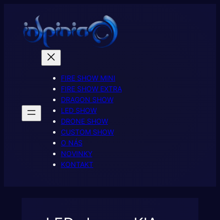
Prejsť
na
obsah
FIRE SHOW MINI
FIRE SHOW EXTRA
DRAGON SHOW
LED SHOW
DRONE SHOW
CUSTOM SHOW
O NÁS
NOVINKY
KONTAKT